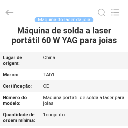
2026
Taiyi
Laser
Technology
Company
Máquina do laser da joia
Limited.
All
Rights
Máquina de solda a laser
CASA
Reserved.
portátil 60 W YAG para joias
PRODUTOS
Lugar de
China
origem:
VÍDEOS
Marca:
TAIYI
SOBRE
Certificação:
CE
NÓS
Número do
Máquina portátil de solda a laser para
modelo:
joias
VISITA
Quantidade de
1conjunto
ordem mínima:
À