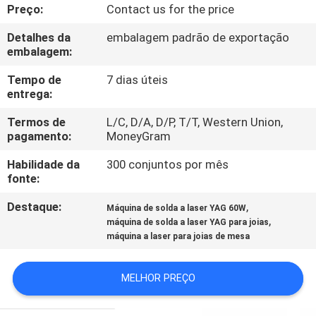
FÁBRICA
Preço:
Contact us for the price
Detalhes da
embalagem padrão de exportação
CONTATE-
embalagem:
NOS
Tempo de
7 dias úteis
entrega:
NOTÍCIA
Termos de
L/C, D/A, D/P, T/T, Western Union,
pagamento:
MoneyGram
Habilidade da
300 conjuntos por mês
SOLUÇÃO
fonte:
Destaque:
,
Máquina de solda a laser YAG 60W
MAPA
,
máquina de solda a laser YAG para joias
DO
máquina a laser para joias de mesa
SITE
MELHOR PREÇO
PRIVACY