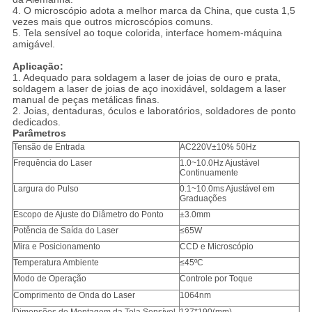
4. O microscópio adota a melhor marca da China, que custa 1,5
vezes mais que outros microscópios comuns.
5. Tela sensível ao toque colorida, interface homem-máquina
amigável.
Aplicação:
1. Adequado para soldagem a laser de joias de ouro e prata,
soldagem a laser de joias de aço inoxidável, soldagem a laser
manual de peças metálicas finas.
2. Joias, dentaduras, óculos e laboratórios, soldadores de ponto
dedicados.
Parâmetros
Tensão de Entrada
AC220V±10% 50Hz
Frequência do Laser
1.0~10.0Hz Ajustável
Continuamente
Largura do Pulso
0.1~10.0ms Ajustável em
Graduações
Escopo de Ajuste do Diâmetro do Ponto
±3.0mm
Potência de Saída do Laser
≤65W
Mira e Posicionamento
CCD e Microscópio
Temperatura Ambiente
≤45ºC
Modo de Operação
Controle por Toque
Comprimento de Onda do Laser
1064nm