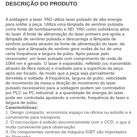
DESCRIÇÃO DO PRODUTO
A soldagem a laser YAG utiliza laser pulsado de alta energia
para soldar a peça. Utiliza uma lâmpada de xenônio pulsada
como fonte de bombeamento e ND: YAG como substância ativa
do laser. A fonte de alimentação do laser primeiro pré-ignita a
lâmpada de xenônio pulsada e descarrega a lâmpada de
xenônio pulsada através da fonte de alimentação do laser, de
modo que a lâmpada de xenônio gere ondas de luz de uma
certa frequência e largura de pulso. Após passar pelo
ressonador, um laser pulsado com comprimento de onda de
1064 nm é gerado. O laser é expandido, refletido (ou transmitido
através de fibra óptica) e irradiado para a superfície da peça
após ser focado, de modo que a peça seja parcialmente
derretida e soldada. A frequência, largura de pulso, velocidade
de movimento da mesa e direção de movimento do laser
pulsado necessários para a soldagem podem ser controlados
por PLC ou PC industrial, e a quantidade de energia do laser
pode ser controlada ajustando a corrente, frequência do laser e
largura de pulso.
Características:
1. Design compacto, economiza espaço na oficina ou estúdio e é
conveniente para transporte.
2. O microscópio é exibido sincronicamente com o CCD, o que é
muito conveniente para observação.
3. Os componentes centrais da máquina IGBT são importados
da Alemanha.