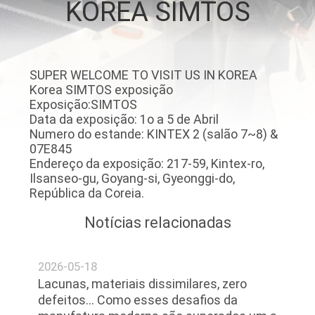
KOREA SIMTOS
FÁBRICA
CONTATE-
SUPER WELCOME TO VISIT US IN KOREA
NOS
Korea SIMTOS exposição
Exposição:SIMTOS
Data da exposição: 1o a 5 de Abril
NOTÍCIA
Numero do estande: KINTEX 2 (salão 7~8) &
07E845
Endereço da exposição: 217-59, Kintex-ro,
SOLUÇÃO
Ilsanseo-gu, Goyang-si, Gyeonggi-do,
República da Coreia.
MAPA
Notícias relacionadas
DO
SITE
2026-05-18
Lacunas, materiais dissimilares, zero
defeitos... Como esses desafios da
PRIVACY