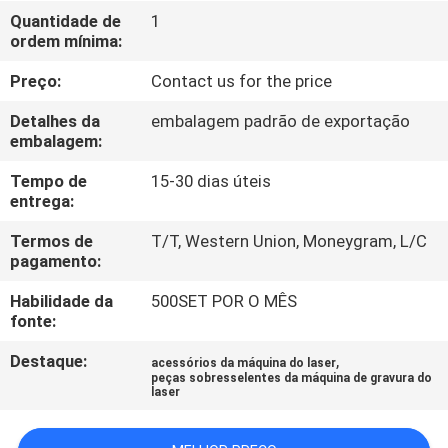
FÁBRICA
Quantidade de
1
ordem mínima:
CONTATE-
Preço:
Contact us for the price
NOS
Detalhes da
embalagem padrão de exportação
embalagem:
NOTÍCIA
Tempo de
15-30 dias úteis
entrega:
SOLUÇÃO
Termos de
T/T, Western Union, Moneygram, L/C
pagamento:
MAPA
Habilidade da
500SET POR O MÊS
fonte:
DO
Destaque:
,
acessórios da máquina do laser
SITE
peças sobresselentes da máquina de gravura do
laser
PRIVACY