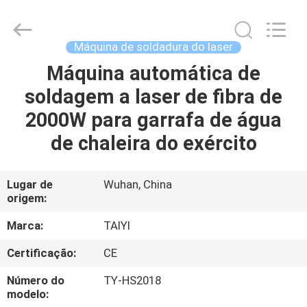
2026
Taiyi
Laser
Technology
Company
Máquina de soldadura do laser
Limited.
All
Rights
Máquina automática de
CASA
Reserved.
soldagem a laser de fibra de
PRODUTOS
2000W para garrafa de água
de chaleira do exército
VÍDEOS
Lugar de
Wuhan, China
origem:
SOBRE
NÓS
Marca:
TAIYI
Certificação:
CE
VISITA
Número do
TY-HS2018
À
modelo: