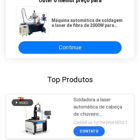
Obter o melhor preço para
Máquina automática de soldagem
a laser de fibra de 2000W para
garrafa de água de chaleira do
exército
Continue
Top Produtos
Soldadora a laser
automática de cabeça
de chuveiro
personalizada
Contact us for the price MOQ:1
CONTATO