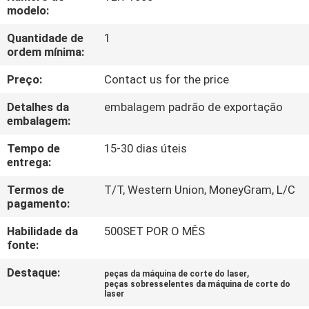
FÁBRICA
modelo:
Quantidade de
1
CONTATE-
ordem mínima:
NOS
Preço:
Contact us for the price
Detalhes da
embalagem padrão de exportação
NOTÍCIA
embalagem:
Tempo de
15-30 dias úteis
SOLUÇÃO
entrega:
Termos de
T/T, Western Union, MoneyGram, L/C
pagamento:
MAPA
DO
Habilidade da
500SET POR O MÊS
fonte:
SITE
Destaque:
,
peças da máquina de corte do laser
peças sobresselentes da máquina de corte do
laser
PRIVACY