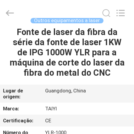
2026
Taiyi
Laser
Technology
Company
Outros equipamentos a laser
Limited.
All
Rights
Fonte de laser da fibra da
CASA
Reserved.
série da fonte de laser 1KW
PRODUTOS
de IPG 1000W YLR para a
máquina de corte do laser da
VÍDEOS
fibra do metal do CNC
SOBRE
Lugar de
Guangdong, China
origem:
NÓS
Marca:
TAIYI
VISITA
Certificação:
CE
À
Número do
YLR-1000