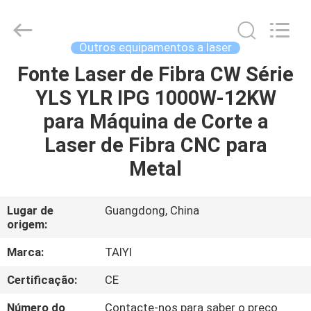
2026
Taiyi
Laser
Technology
Company
Outros equipamentos a laser
Limited.
All
Rights
Fonte Laser de Fibra CW Série
CASA
Reserved.
YLS YLR IPG 1000W-12KW
PRODUTOS
para Máquina de Corte a
Laser de Fibra CNC para
VÍDEOS
Metal
SOBRE
Lugar de
Guangdong, China
origem:
NÓS
Marca:
TAIYI
VISITA
Certificação:
CE
À
Número do
Contacte-nos para saber o preço