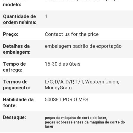
FÁBRICA
modelo:
Quantidade de
1
CONTATE-
ordem mínima:
NOS
Preço:
Contact us for the price
Detalhes da
embalagem padrão de exportação
NOTÍCIA
embalagem:
Tempo de
15-30 dias úteis
SOLUÇÃO
entrega:
Termos de
L/C, D/A, D/P, T/T, Western Union,
pagamento:
MoneyGram
MAPA
DO
Habilidade da
500SET POR O MÊS
fonte:
SITE
Destaque:
,
peças da máquina de corte do laser
peças sobresselentes da máquina de corte do
laser
PRIVACY