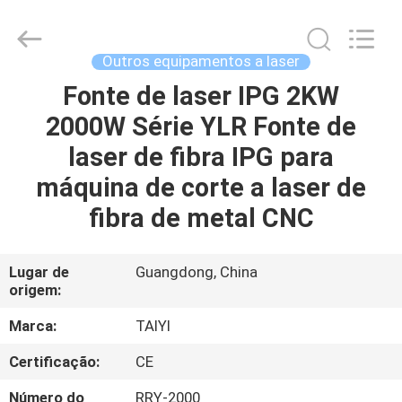
2026
Taiyi
Laser
Technology
Company
Outros equipamentos a laser
Limited.
All
Rights
Fonte de laser IPG 2KW
CASA
Reserved.
2000W Série YLR Fonte de
PRODUTOS
laser de fibra IPG para
máquina de corte a laser de
VÍDEOS
fibra de metal CNC
SOBRE
Lugar de
Guangdong, China
origem:
NÓS
Marca:
TAIYI
VISITA
Certificação:
CE
À
Número do
RRY-2000