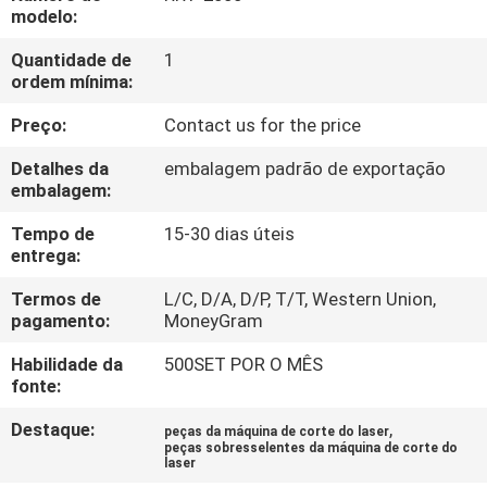
FÁBRICA
modelo:
Quantidade de
1
CONTATE-
ordem mínima:
NOS
Preço:
Contact us for the price
Detalhes da
embalagem padrão de exportação
NOTÍCIA
embalagem:
Tempo de
15-30 dias úteis
SOLUÇÃO
entrega:
Termos de
L/C, D/A, D/P, T/T, Western Union,
pagamento:
MoneyGram
MAPA
DO
Habilidade da
500SET POR O MÊS
fonte:
SITE
Destaque:
,
peças da máquina de corte do laser
peças sobresselentes da máquina de corte do
laser
PRIVACY