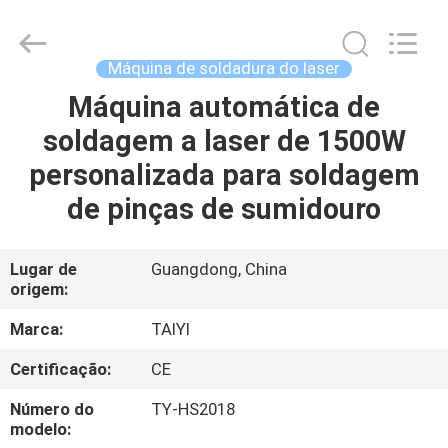
2026
Taiyi
Laser
Technology
Company
Máquina de soldadura do laser
Limited.
All
Rights
Máquina automática de
CASA
Reserved.
soldagem a laser de 1500W
PRODUTOS
personalizada para soldagem
de pinças de sumidouro
VÍDEOS
Lugar de
Guangdong, China
origem:
SOBRE
NÓS
Marca:
TAIYI
Certificação:
CE
VISITA
Número do
TY-HS2018
À
modelo: