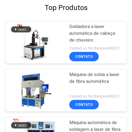
Top Produtos
Soldadora a laser
automática de cabeça
de chuveiro
personalizada
Contact us for the price MOQ:1
CONTATO
Máquina de solda a laser
de fibra automática
Contact us for the price MOQ:1
CONTATO
Máquina automática de
soldagem a laser de fibra