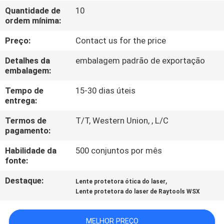
FÁBRICA
Quantidade de
10
ordem mínima:
CONTATE-
Preço:
Contact us for the price
NOS
Detalhes da
embalagem padrão de exportação
embalagem:
NOTÍCIA
Tempo de
15-30 dias úteis
entrega:
SOLUÇÃO
Termos de
T/T, Western Union, , L/C
pagamento:
MAPA
Habilidade da
500 conjuntos por mês
fonte:
DO
Destaque:
,
Lente protetora ótica do laser
SITE
Lente protetora do laser de Raytools WSX
PRIVACY
MELHOR PREÇO