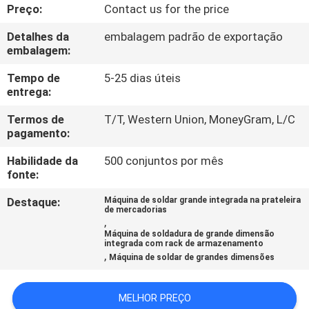
FÁBRICA
Preço:
Contact us for the price
Detalhes da
embalagem padrão de exportação
CONTATE-
embalagem:
NOS
Tempo de
5-25 dias úteis
entrega:
NOTÍCIA
Termos de
T/T, Western Union, MoneyGram, L/C
pagamento:
Habilidade da
500 conjuntos por mês
SOLUÇÃO
fonte:
Destaque:
Máquina de soldar grande integrada na prateleira
MAPA
de mercadorias
,
DO
Máquina de soldadura de grande dimensão
integrada com rack de armazenamento
SITE
,
Máquina de soldar de grandes dimensões
PRIVACY
MELHOR PREÇO