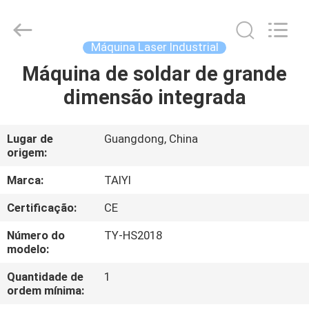
2026
Taiyi
Laser
Technology
Company
Máquina Laser Industrial
Limited.
All
Rights
Máquina de soldar de grande
CASA
Reserved.
dimensão integrada
PRODUTOS
Lugar de
Guangdong, China
origem:
VÍDEOS
Marca:
TAIYI
SOBRE
Certificação:
CE
NÓS
Número do
TY-HS2018
modelo:
VISITA
Quantidade de
1
ordem mínima:
À