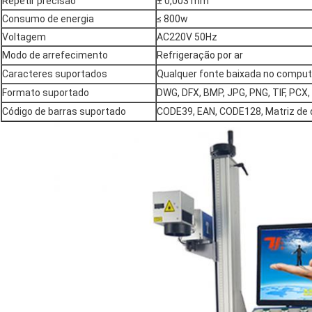
Repetir precisão
± 0,003 mm
Consumo de energia
≤ 800w
Voltagem
AC220V 50Hz
Modo de arrefecimento
Refrigeração por ar
Caracteres suportados
Qualquer fonte baixada no compu
Formato suportado
DWG, DFX, BMP, JPG, PNG, TIF, PCX, 
Código de barras suportado
CODE39, EAN, CODE128, Matriz de 