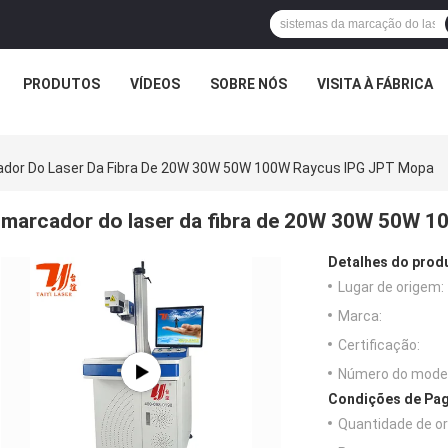
PRODUTOS
VÍDEOS
SOBRE NÓS
VISITA À FÁBRICA
dor Do Laser Da Fibra De 20W 30W 50W 100W Raycus IPG JPT Mopa
marcador do laser da fibra de 20W 30W 50W 
Detalhes do prod
Lugar de origem:
Marca:
Certificação:
Número do model
Condições de Pag
Quantidade de o