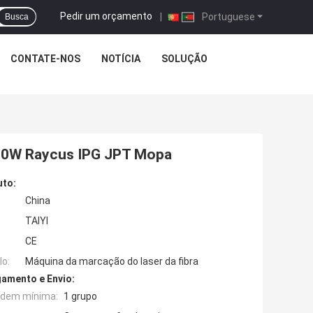
Pedir um orçamento
|
Portuguese
Busca
CONTATE-NOS
NOTÍCIA
SOLUÇÃO
100W Raycus IPG JPT Mopa
uto:
China
TAIYI
CE
o:
Máquina da marcação do laser da fibra
amento e Envio:
rdem mínima:
1 grupo