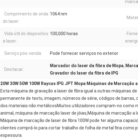
marca
Comprimento de onda
1064 nm
Materi
do laser:
Vida útil do dispositivo
100,000 horas
Forne
a laser:
energi
Serviço pós-venda:
Pode fornecer serviços no exterior
Marcador do laser da fibra de Mopa
,
Marca
Destacar:
Gravador do laser da fibra de IPG
20W 30W 50W 100W Raycus IPG JPT Mopa Máquinas de Marcação a 
Esta máquina de gravação a laser de fibra igual a outras máquinas de
permanente de texto, imagem, números de série, códigos de barras, c
dos materiais não metálicosMuitos utilizadores compram-no como m
animal, máquina de marcação laser de jóias,Máquina de marcação a la
Máquina de marcação de laser de fibra 100W pode ter alguma capaci
clientes comprá-lo para cortar trabalho de folha de metal fina como 
espessura.