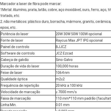
Marcador a laser de fibra pode marcar:
1Metal: Alumínio, prata, latão, cobre, aço inoxidável, ouro, ferro, aço,
tratado, etc.
2. não metálicos: plástico duro, borracha, mármore, granito, cerâmica
epoxi, etc.
Potência do laser
20W 30W 50W 100W opcional
Fonte de laser
Raycus Max JPT IPG opcional
Painel de controlo
BJJCZ
Software de controlo
JCZ Ezcad
Cabeça de galvão
Sino-Galvo
Duração de vida do laser
100,000 horas
Feixe de laser
1064 nm
Qualidade óptica
m2≤2
Frequência de repetição
20 kHz a 100 kHz
Velocidade de marcação
≤ 7000 mm/s
Faixa de marcação
110 mm*110 mm padrão (facultat
Linha Min.
0.01 mm