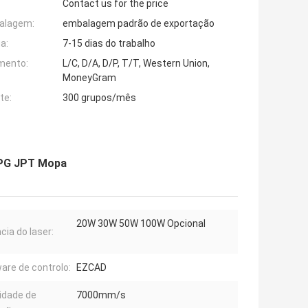
Contact us for the price
alagem:
embalagem padrão de exportação
a:
7-15 dias do trabalho
mento:
L/C, D/A, D/P, T/T, Western Union,
MoneyGram
te:
300 grupos/mês
IPG JPT Mopa
20W 30W 50W 100W Opcional
cia do laser:
are de controlo:
EZCAD
idade de
7000mm/s