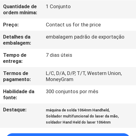
FÁBRICA
Quantidade de
1 Conjunto
ordem mínima:
CONTATE-
Preço:
Contact us for the price
NOS
Detalhes da
embalagem padrão de exportação
embalagem:
NOTÍCIA
Tempo de
7 dias úteis
entrega:
SOLUÇÃO
Termos de
L/C, D/A, D/P, T/T, Western Union,
pagamento:
MoneyGram
MAPA
Habilidade da
300 conjuntos por mês
fonte:
DO
Destaque:
,
máquina de solda 1064nm Handheld
SITE
,
Soldador multifuncional do laser da mão
soldador Hand Held do laser 1064nm
PRIVACY