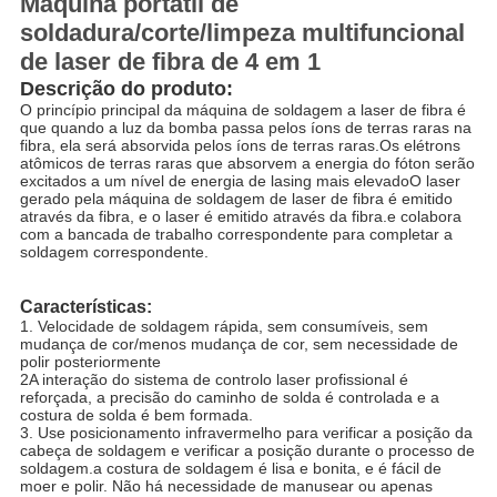
Máquina portátil de
soldadura/corte/limpeza multifuncional
de laser de fibra de 4 em 1
Descrição do produto:
O princípio principal da máquina de soldagem a laser de fibra é
que quando a luz da bomba passa pelos íons de terras raras na
fibra, ela será absorvida pelos íons de terras raras.Os elétrons
atômicos de terras raras que absorvem a energia do fóton serão
excitados a um nível de energia de lasing mais elevadoO laser
gerado pela máquina de soldagem de laser de fibra é emitido
através da fibra, e o laser é emitido através da fibra.e colabora
com a bancada de trabalho correspondente para completar a
soldagem correspondente.
Características:
1. Velocidade de soldagem rápida, sem consumíveis, sem
mudança de cor/menos mudança de cor, sem necessidade de
polir posteriormente
2A interação do sistema de controlo laser profissional é
reforçada, a precisão do caminho de solda é controlada e a
costura de solda é bem formada.
3. Use posicionamento infravermelho para verificar a posição da
cabeça de soldagem e verificar a posição durante o processo de
soldagem.a costura de soldagem é lisa e bonita, e é fácil de
moer e polir. Não há necessidade de manusear ou apenas