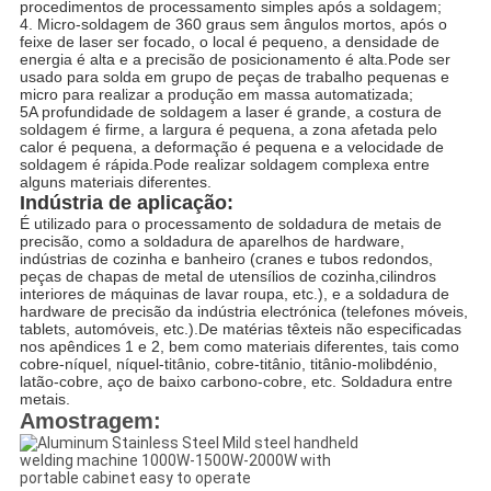
procedimentos de processamento simples após a soldagem;
4. Micro-soldagem de 360 graus sem ângulos mortos, após o
feixe de laser ser focado, o local é pequeno, a densidade de
energia é alta e a precisão de posicionamento é alta.Pode ser
usado para solda em grupo de peças de trabalho pequenas e
micro para realizar a produção em massa automatizada;
5A profundidade de soldagem a laser é grande, a costura de
soldagem é firme, a largura é pequena, a zona afetada pelo
calor é pequena, a deformação é pequena e a velocidade de
soldagem é rápida.Pode realizar soldagem complexa entre
alguns materiais diferentes.
Indústria de aplicação:
É utilizado para o processamento de soldadura de metais de
precisão, como a soldadura de aparelhos de hardware,
indústrias de cozinha e banheiro (cranes e tubos redondos,
peças de chapas de metal de utensílios de cozinha,cilindros
interiores de máquinas de lavar roupa, etc.), e a soldadura de
hardware de precisão da indústria electrónica (telefones móveis,
tablets, automóveis, etc.).De matérias têxteis não especificadas
nos apêndices 1 e 2, bem como materiais diferentes, tais como
cobre-níquel, níquel-titânio, cobre-titânio, titânio-molibdénio,
latão-cobre, aço de baixo carbono-cobre, etc. Soldadura entre
metais.
Amostragem: