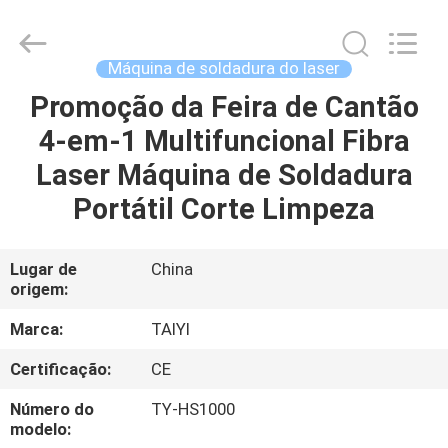
2026
Taiyi
Laser
Technology
Company
Máquina de soldadura do laser
Limited.
All
Rights
Promoção da Feira de Cantão
CASA
Reserved.
4-em-1 Multifuncional Fibra
PRODUTOS
Laser Máquina de Soldadura
Portátil Corte Limpeza
VÍDEOS
Lugar de
China
origem:
SOBRE
NÓS
Marca:
TAIYI
Certificação:
CE
VISITA
Número do
TY-HS1000
À
modelo: