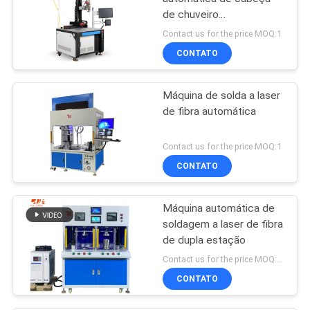
de chuveiro
personalizada
Contact us for the price MOQ:1
CONTATO
Máquina de solda a laser
de fibra automática
Contact us for the price MOQ:1
CONTATO
Máquina automática de
soldagem a laser de fibra
de dupla estação
Contact us for the price MOQ:1 conjunto
CONTATO