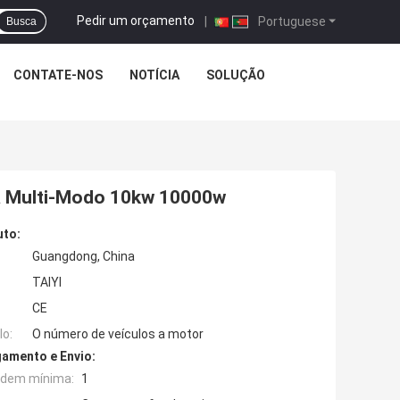
Pedir um orçamento
|
Portuguese
Busca
CONTATE-NOS
NOTÍCIA
SOLUÇÃO
ia Multi-Modo 10kw 10000w
uto:
Guangdong, China
TAIYI
CE
o:
O número de veículos a motor
amento e Envio:
rdem mínima:
1