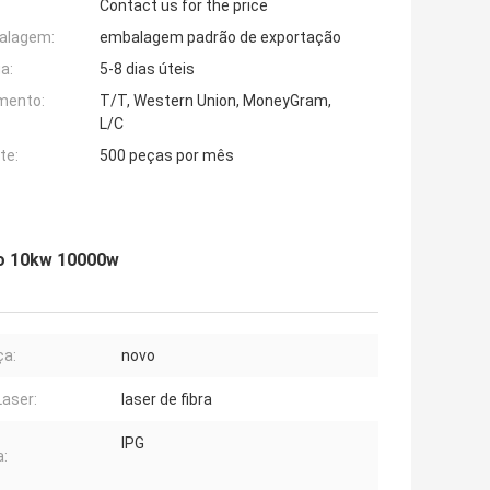
Contact us for the price
alagem:
embalagem padrão de exportação
a:
5-8 dias úteis
mento:
T/T, Western Union, MoneyGram,
L/C
te:
500 peças por mês
do 10kw 10000w
ça:
novo
Laser:
laser de fibra
IPG
: