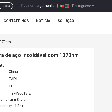
Pedir um orçamento
|
Portuguese
Busca
CONTATE-NOS
NOTÍCIA
SOLUÇÃO
 1070nm
bra de aço inoxidável com 1070nm
uto:
China
TAIYI
CE
TY-HS6018-2
amento e Envio:
uantity:
1 Set