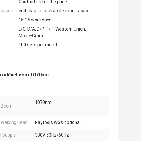
Contact us for the price
alagem:
embalagem padrão de exportação
15-25 work days
L/C, D/A, D/P, T/T, Western Union,
MoneyGram
100 sets per month
noxidável com 1070nm
1070nm
 Beam:
 Welding Head:
Raytools WSX optional
 Supply:
380V 50Hz/60Hz