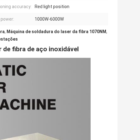
ioning accuracy:
Red light position
 power:
1000W-6000W
bra
,
Máquina de soldadura do laser da fibra 1070NM
,
 estações
 de fibra de aço inoxidável