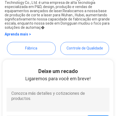
Taiyi Laser Technology
Technology Co., Ltd. é uma empresa de alta tecnologia
POLICY
especializada em P&D, design, produção e vendas de
Company Limited
equipamentos avançados de laser.Realocamos a nossa base
de produção de corte a laser para Wuhan., Hubei, aumentando
significativamente nossa capacidade de fabricação em grande
escala, enquanto nossa sede em Dongguan mudou o foco para
soluções de automaç�
Aprenda mais >
Fábrica
Controle de Qualidade
Deixe um recado
Ligaremos para você em breve!