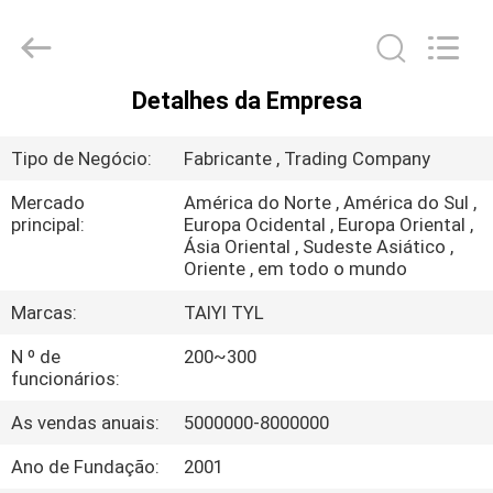
2026
Taiyi
Laser
Technology
Company
Limited.
All
Detalhes da Empresa
Rights
CASA
Reserved.
Tipo de Negócio:
Fabricante , Trading Company
PRODUTOS
Mercado
América do Norte , América do Sul ,
principal:
Europa Ocidental , Europa Oriental ,
Ásia Oriental , Sudeste Asiático ,
VÍDEOS
Oriente , em todo o mundo
Marcas:
TAIYI TYL
SOBRE
N º de
200~300
NÓS
funcionários:
As vendas anuais:
5000000-8000000
VISITA
À
Ano de Fundação:
2001