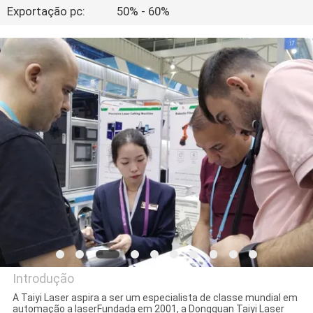
FÁBRICA
Exportação pc:
50% - 60%
CONTATE-
NOS
NOTÍCIA
SOLUÇÃO
MAPA
DO
SITE
Introdução
A Taiyi Laser aspira a ser um especialista de classe mundial em
PRIVACY
automação a laserFundada em 2001, a Dongguan Taiyi Laser