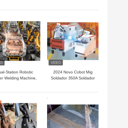
ibra para máquinas
robô para
agrícolas
processamento
integrado de peças
HOR PREÇO
MELHOR PREÇO
al-Station Robotic
2024 Novo Cobot Mig
er Welding Machine,
Soldador 350A Soldador
1500W-3000W for
Robô MIG 6Axis Cobot
ficient High-Volume
Braço Soldador Estação
Production
de Trabalho
HOR PREÇO
MELHOR PREÇO