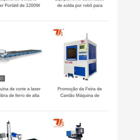
er Portátil de 1200W
de solda por robô para
Resfriamento a Ar e
tubos de chapas de aço
tema de Geração de
inoxidável
itrogênio Embutido
HOR PREÇO
MELHOR PREÇO
ina de corte a laser
Promoção da Feira de
fibra de ferro de alta
Cantão Máquina de
alidade 12KW 20KW
Corte a Laser de
formato extra grande
Neodímio Ferro Borônico
Magnético
HOR PREÇO
MELHOR PREÇO