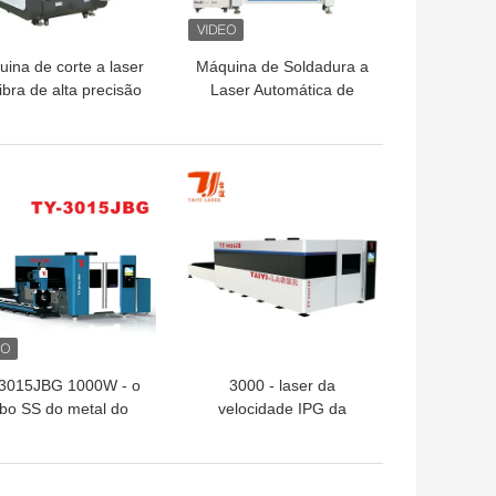
ina de corte a laser
Máquina de Soldadura a
ibra de alta precisão
Laser Automática de
 joalheria Acessórios
Bateria Prismática de
eria Componentes de
Lítio Com Porta-aviões
precisão Cutter
HOR PREÇO
MELHOR PREÇO
3015JBG 1000W - o
3000 - laser da
ubo SS do metal do
velocidade IPG da
ador do laser da fibra
aceleração de 20000W
 CNC 6000W conduz
1.8G que corta o
áquina de corte do
equipamento