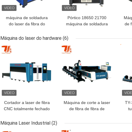
máquina de soldadura
Pórtico 18650 21700
Máqu
do laser da fibra do
máquina de soldadura
de f
pulso de 60W 100W
do laser do bloco de
para
120W JPT para a bateria
32650 baterias
Bat
Máquina do laser do hardware
(6)
MELHOR PREÇO
MELHOR PREÇO
MEL
Cortador a laser de fibra
Máquina de corte a laser
TY-
CNC totalmente fechado
de fibra de fibra de
t
para corte de metal e
Raycus IPG Max
cort
processamento de
integrada CNC pode ser
do
Máquina Laser Industrial
(2)
chapas de metal
personalizada
a m