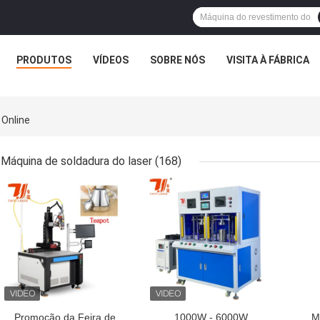
PRODUTOS
VÍDEOS
SOBRE NÓS
VISITA À FÁBRICA
 Online
Máquina de soldadura do laser
(168)
MELHOR PREÇO
MELHOR PREÇO
MEL
Promoção da Feira de
1000W - 6000W
M