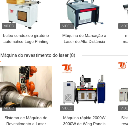
bulbo conduzido giratório
Máquina de Marcação a
m
automático Logo Printing
Laser de Alta Distância
ma
Laser Marking Machine
2.5D 3D de Fibra UV
fib
de 8 estações de 20W
CO2 7000mm/S
10
Máquina do revestimento do laser
(8)
30W 50W 100W
pr
MELHOR PREÇO
MELHOR PREÇO
MEL
Sistema de Máquina de
Máquina rápida 2000W
Sis
Revestimento a Laser
3000W de Wing Panels
rev