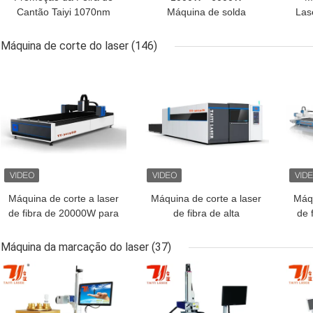
Cantão Taiyi 1070nm
Máquina de solda
Las
Raycus Máquina
automática a laser de
com 
Automática de Soldadura
fibra de aço inoxidável
Sis
Máquina de corte do laser
(146)
a Laser de Fibra Alta
N
MELHOR PREÇO
MELHOR PREÇO
MEL
Precisão
Máquina de corte a laser
Máquina de corte a laser
Máqu
de fibra de 20000W para
de fibra de alta
de 
produção de torres de
velocidade com mesa de
qu
vento
troca e fechada e
de 
Máquina da marcação do laser
(37)
MELHOR PREÇO
MELHOR PREÇO
MEL