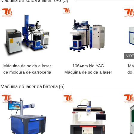
Máquina de solda a laser YAG
(5)
Laser Cutting Machine
MELHOR PREÇO
MELHOR PREÇO
MEL
Máquina de corte a laser
de fibra fechada
Máquina de solda a laser
1064nm Nd YAG
Má
de moldura de carroceria
Máquina de solda a laser
do 
de motocicleta voadora
para reparo de molde de
106
1064nm
metal 200 W 400 W
Máquina do laser da bateria
(6)
MELHOR PREÇO
MELHOR PREÇO
MEL