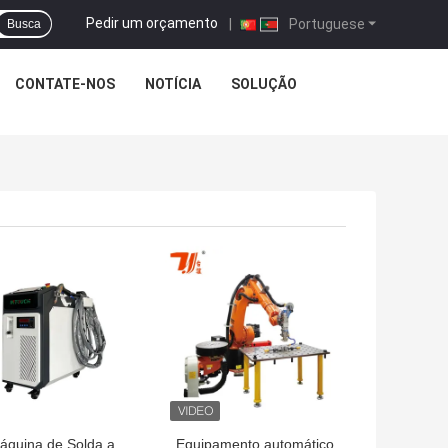
Pedir um orçamento
|
Portuguese
Busca
CONTATE-NOS
NOTÍCIA
SOLUÇÃO
HOR PREÇO
MELHOR PREÇO
áquina de Solda a
Equipamento automático