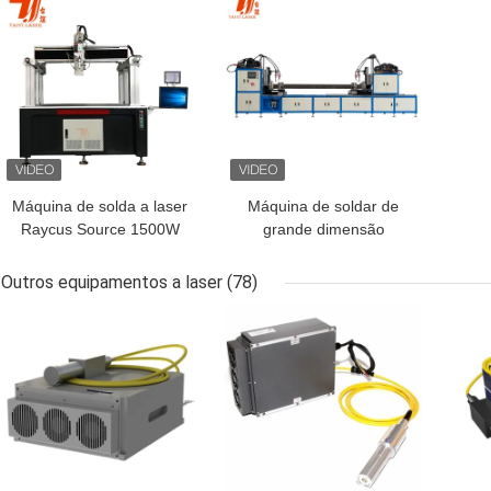
MELHOR PREÇO
MELHOR PREÇO
Máquina de solda a laser
Máquina de soldar de
Raycus Source 1500W
grande dimensão
para bateria 1070nm
integrada
Outros equipamentos a laser
(78)
MELHOR PREÇO
MELHOR PREÇO
MEL