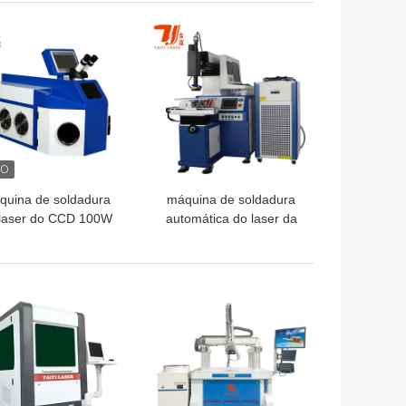
120J
HOR PREÇO
MELHOR PREÇO
quina de soldadura
máquina de soldadura
laser do CCD 100W
automática do laser da
4nm YAG para a joia
fibra do tubo YAG da
tubulação da chapa de
aço de ligas dos metais
HOR PREÇO
MELHOR PREÇO
de 200W 400W