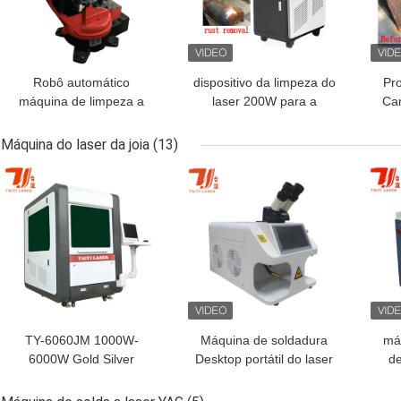
Robô automático
dispositivo da limpeza do
Pr
máquina de limpeza a
laser 200W para a
Ca
laser de fibra para
máquina do metal ou do
200
removedor de tinta a
plástico de 80%/limpeza
f
Máquina do laser da joia
(13)
óleo de ferrugem
da oxidação
pin
MELHOR PREÇO
MELHOR PREÇO
MEL
óleo
TY-6060JM 1000W-
Máquina de soldadura
má
6000W Gold Silver
Desktop portátil do laser
de
Copper Mini Jewelry
de 60W YAG para a joia
po
Precision Closed Fiber
pra