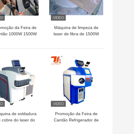
omoção da Feira de
Máquina de limpeza de
ntão 1000W 1500W
laser de fibra de 1500W
0W 3000W Remover
2000W 3000W com
errugem de metal
fonte de laser Raycus
tura revestimento de
HOR PREÇO
MELHOR PREÇO
 Máquina de limpeza
a laser portátil
quina de soldadura
Promoção da Feira de
 cobre do laser do
Cantão Refrigerador de
nto da joia YAG da
água integrado
ta do ouro de 200W
Soldadores a laser