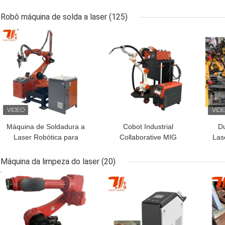
Robótico para Eixos de
Metal Laser Cladding
f
Bomba, Cilindros e
dos aviões do reparo
Robô máquina de solda a laser
(125)
Melhoria da Superfície
MELHOR PREÇO
MELHOR PREÇO
MEL
de Peças Rotativas
Máquina de Soldadura a
Cobot Industrial
Du
Laser Robótica para
Collaborative MIG
Las
Ferramentas de
Welding Machine For
Cozinha, 1500W-2000W
Welding Thick Plates
Ef
Máquina da limpeza do laser
(20)
Soldas Estéticas
MELHOR PREÇO
MELHOR PREÇO
MEL