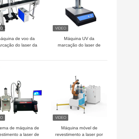
áquina de voo da
Máquina UV da
rcação do laser da
marcação do laser de
ra de 20W 30W 50W
Mini Portable 3W 5W
0W para a linha de
JPT RFH
odução automática
HOR PREÇO
MELHOR PREÇO
tema de máquina de
Máquina móvel de
estimento a laser de
revestimento a laser por