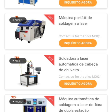
FÁBRICA
INQUÉRITO AGORA
HOT
Máquina portátil de
CONTATE-
175
soldagem a laser
NOS
Máquina de corte
Contact us for the price MOQ:1 conjunto
do laser
NOTÍCIA
INQUÉRITO AGORA
HOT
SOLUÇÃO
Soldadora a laser
automática de cabeça
de chuveiro
MAPA
25
personalizada
Contact us for the price MOQ:1
DO
Máquina do
INQUÉRITO AGORA
SITE
revestimento do
HOT
Máquina automática de
laser
soldagem a laser de fibra
PRIVACY
de dupla estação