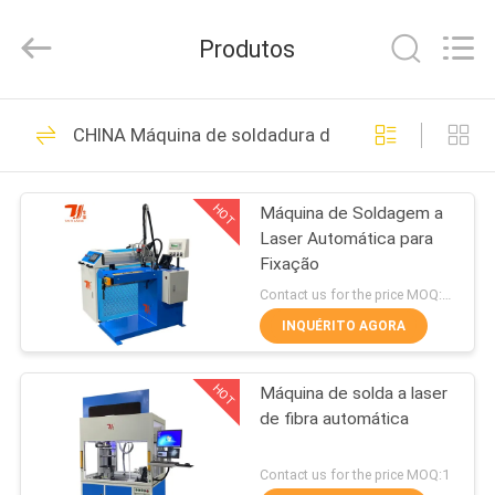
2026
Taiyi
Laser
Produtos
Technology
Company
Limited.
All
Rights
CASA
193
Reserved.
CHINA Máquina de soldadura do laser
Máquina de
PRODUTOS
soldadura do laser
HOT
Máquina de Soldagem a
Laser Automática para
VÍDEOS
Fixação
Contact us for the price MOQ:1 conjunto
SOBRE
INQUÉRITO AGORA
147
NÓS
Robô máquina de
HOT
Máquina de solda a laser
de fibra automática
VISITA
solda a laser
À
Contact us for the price MOQ:1