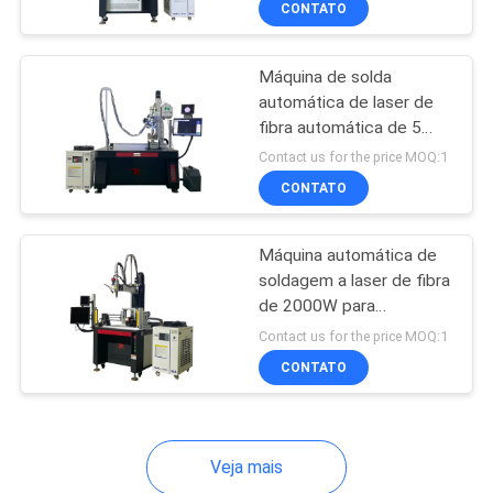
CONTATO
6
de água
Máquina do laser do
Máquina de solda
hardware
automática de laser de
fibra automática de 5
eixos para tubo de aço
Contact us for the price MOQ:1
inoxidável de três vias
CONTATO
2
Máquina automática de
soldagem a laser de fibra
Máquina Laser
de 2000W para
soldagem por escotilha
Industrial
Contact us for the price MOQ:1
CONTATO
Veja mais
78