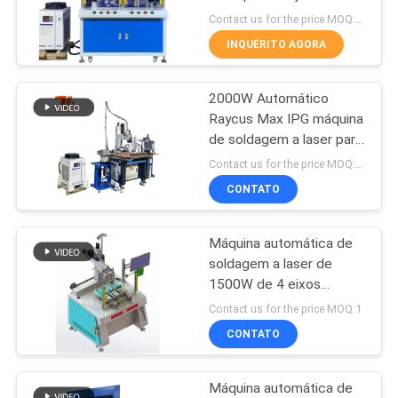
POLICY
Contact us for the price MOQ:1 conjunto
INQUÉRITO AGORA
50
Máquina da limpeza
2000W Automático
Raycus Max IPG máquina
do laser
de soldagem a laser para
Sink Clamp Soldagem
Contact us for the price MOQ:1 conjunto
pode ser personalizado
CONTATO
Máquina automática de
39
soldagem a laser de
Máquina da
1500W de 4 eixos
personalizada
Contact us for the price MOQ:1
marcação do laser
CONTATO
Máquina automática de