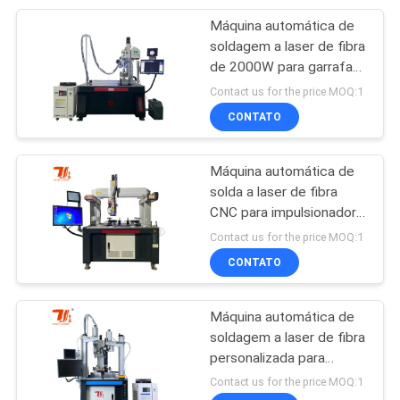
Máquina automática de
5
soldagem a laser de fibra
Máquina de solda a
de 2000W para garrafa
de água de chaleira do
Contact us for the price MOQ:1
laser YAG
exército
CONTATO
Máquina automática de
solda a laser de fibra
CNC para impulsionador
8
de bomba de água de
Contact us for the price MOQ:1
Máquina do laser da
alta pressão
CONTATO
bateria
Máquina automática de
soldagem a laser de fibra
personalizada para
soldagem de tambor de
Contact us for the price MOQ:1
armadilha de eliminação