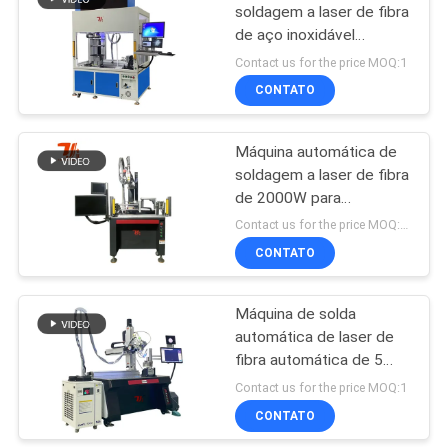
soldagem a laser de fibra
de aço inoxidável
9
fechada por encomenda
Contact us for the price MOQ:1
Máquina a laser
CONTATO
para cozinha e
Máquina automática de
banheiro
soldagem a laser de fibra
de 2000W para
soldagem por escotilha
Contact us for the price MOQ:10
CONTATO
14
Máquina do laser da
Máquina de solda
automática de laser de
joia
fibra automática de 5
eixos para tubo de aço
Contact us for the price MOQ:1
inoxidável de três vias
CONTATO